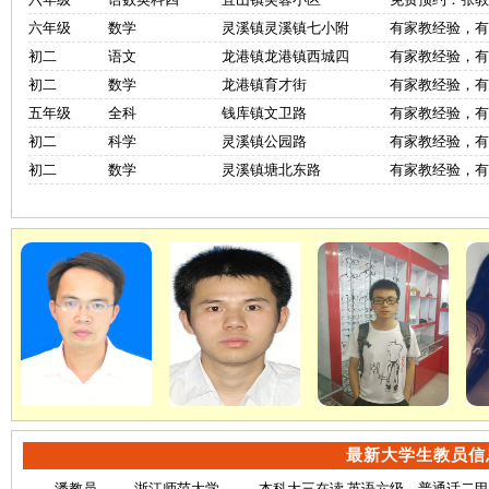
六年级
数学
灵溪镇灵溪镇七小附
有家教经验，
初二
语文
龙港镇龙港镇西城四
有家教经验，
初二
数学
龙港镇育才街
有家教经验，
五年级
全科
钱库镇文卫路
有家教经验，
初二
科学
灵溪镇公园路
有家教经验，
初二
数学
灵溪镇塘北东路
有家教经验，
陆教员
兰教员
孙教员
编号:200113
编号:200104
编号:20010
学历身份:湖北大学
学历身份:浙江理工
学历身份:宁波大学
学
查看此教员简历
大学
查看此教员简历
进入教员照片库
查看此教员简历
进入教员照片库
进入教员照片库
最新大学生教员信
潘教员
浙江师范大学
本科大三在读.英语六级，普通话二