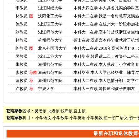
李教员
浙江财经大学
本科大四在读.本人具备扎实的学科
林教员
图
沈阳化工大学
本科大二在读.我是一名对教育充满
施教员
浙江理工大学
本科大二在读.在杭州大一阶段参加
刘教员
浙江师范大学
本科大一在读.高中时曾获浙江省生
林教员
杭州师范大学
硕士在读.汉语言本科毕业就读于杭
陈教员
图
北京外国语大学
本科大二在读.2018年高考英语14
吴教员
浙江工业大学
本科毕业.普通话二乙；教资科二科
朱教员
湖州师范学院
本科大二在读.本人就读于小学教育
廖教员
荐
图
湖南师范学院
本科毕业.本人大学已经毕业，辅导
黄教员
荐
湖州师范学院
本科大二在读.本人热情开朗，对学
卢教员
荐
宁波大学
本科大三在读.能快速和孩子做朋友
苍南家教
区域：
灵溪镇
龙港镇
钱库镇
宜山镇
苍南家教
科目：
小学语文
小学数学
小学英语
小学奥数
初一初二语文
初一
最新在职和退休教师