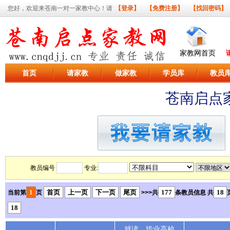
您好，欢迎来苍南一对一家教中心！请
【登录】
【免费注册】
【找回密码】
家教网首页
首页
请家教
做家教
学员库
教员
苍南启点
教员编号
专业:
1
首页
上一页
下一页
尾页
177
18
当前第
页
>>>共
条教员信息 共
18
就读、毕业高校