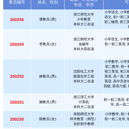
教员编号
姓名、性别
可
专业、学历
小学语文, 小学
浙江师范大学
语文, 初一初二
200256
潘教员.(男)
小学教育
初二物理, 初三英
本科大三在读
浙江财经大学
小学语文, 小学数
200254
李教员.(女)
金融学
初一初二英语, 
本科大四在读
小学数学, 小学
初二数学, 初一
沈阳化工大学
初三英语, 初三
200252
林教员.(男)
能源化学工程
英语, 高一高二
本科大二在读
英语, 高中历史
四级, 英语六级,
浙江理工大学
初一初二英语, 
200251
施教员.(男)
计算机
学, 高一高
本科大二在读
阜阳师范大学
小学数学, 初一
200230
陈教员.(女)
科学教育（师范）
初一初二化学, 
在职初中教师