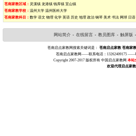
苍南家教区域：
灵溪镇
龙港镇
钱库镇
宜山镇
苍南家教学校：
温州大学
温州医科大学
苍南家教科目：
数学
语文
物理
化学
英语
历史
地理
政治
钢琴
美术
书法
网球
日语
网站简介
-
在线留言
-
教员图库
-
触屏版
苍南启点家教网搜索关键词是：
苍南启点家教
苍南家
苍南启点家教网——联系电话：13262409175 
Copyright 2007-2017 版权所有 中国启点家教网
本站
欢迎代理启点家教（w