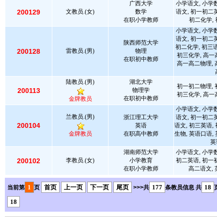
广西大学
小学语文, 小学
200129
文教员.(女)
数学
语文, 初一初二
在职小学教师
初二化学,
小学语文, 小学
语文, 初一初二
陕西师范大学
初二化学, 初三语
200128
雷教员.(男)
物理
初三化学, 高一
在职初中教师
高一高二物理, 
陆教员.(男)
湖北大学
初一初二物理, 
200113
物理学
初三化学, 高一
在职初中教师
金牌教员
小学语文, 小学
兰教员.(男)
浙江理工大学
语文, 初一初二
200104
英语
语文, 初三英语,
金牌教员
在职高中教师
生物, 英语口语,
英
湖南师范大学
小学语文, 小学
200102
李教员.(女)
小学教育
初二英语, 初一
在职小学教师
高二语文, 
1
首页
上一页
下一页
尾页
177
18
当前第
页
>>>共
条教员信息 共
18