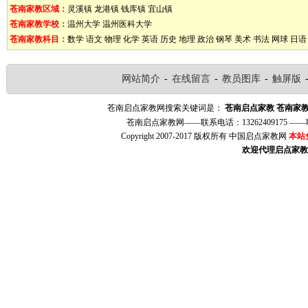
苍南家教区域：
灵溪镇
龙港镇
钱库镇
宜山镇
苍南家教学校：
温州大学
温州医科大学
苍南家教科目：
数学
语文
物理
化学
英语
历史
地理
政治
钢琴
美术
书法
网球
日语
网站简介
-
在线留言
-
教员图库
-
触屏版
苍南启点家教网搜索关键词是：
苍南启点家教
苍南家
苍南启点家教网——联系电话：13262409175 
Copyright 2007-2017 版权所有 中国启点家教网
本站
欢迎代理启点家教（w