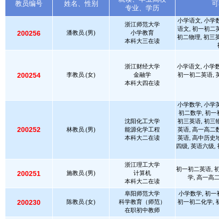
教员编号
姓名、性别
可
专业、学历
小学语文, 小学
浙江师范大学
语文, 初一初二
200256
潘教员.(男)
小学教育
初二物理, 初三英
本科大三在读
浙江财经大学
小学语文, 小学数
200254
李教员.(女)
金融学
初一初二英语, 
本科大四在读
小学数学, 小学
初二数学, 初一
沈阳化工大学
初三英语, 初三
200252
林教员.(男)
能源化学工程
英语, 高一高二
本科大二在读
英语, 高中历史
四级, 英语六级,
浙江理工大学
初一初二英语, 
200251
施教员.(男)
计算机
学, 高一高
本科大二在读
阜阳师范大学
小学数学, 初一
200230
陈教员.(女)
科学教育（师范）
初一初二化学, 
在职初中教师