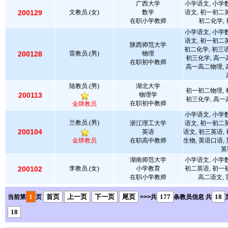
广西大学
小学语文, 小学
200129
文教员.(女)
数学
语文, 初一初二
在职小学教师
初二化学,
小学语文, 小学
语文, 初一初二
陕西师范大学
初二化学, 初三语
200128
雷教员.(男)
物理
初三化学, 高一
在职初中教师
高一高二物理, 
陆教员.(男)
湖北大学
初一初二物理, 
200113
物理学
初三化学, 高一
在职初中教师
金牌教员
小学语文, 小学
兰教员.(男)
浙江理工大学
语文, 初一初二
200104
英语
语文, 初三英语,
金牌教员
在职高中教师
生物, 英语口语,
英
湖南师范大学
小学语文, 小学
200102
李教员.(女)
小学教育
初二英语, 初一
在职小学教师
高二语文, 
1
首页
上一页
下一页
尾页
177
18
当前第
页
>>>共
条教员信息 共
18