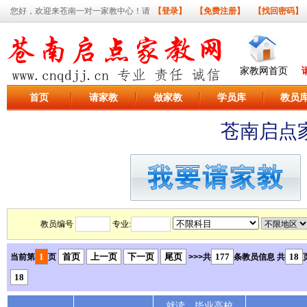
您好，欢迎来苍南一对一家教中心！请
【登录】
【免费注册】
【找回密码】
家教网首页
首页
请家教
做家教
学员库
教员
苍南启点
教员编号
专业:
1
首页
上一页
下一页
尾页
177
18
当前第
页
>>>共
条教员信息 共
18
就读、毕业高校