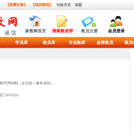
】
【免费注册】
【找回密码】
付款方式
加盟
家教网首页
请家教老师
教员注册
会员登录
学员库
教员库
专业教师
金牌教员
教员
8275792395
（全市统一服务热线）
24476261