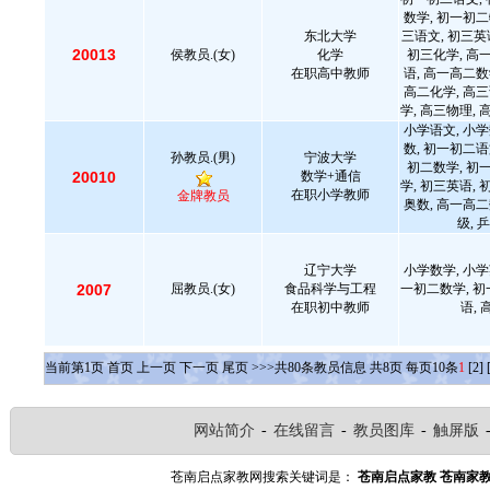
数学, 初一初二
东北大学
三语文, 初三英
20013
侯教员.(女)
化学
初三化学, 高
在职高中教师
语, 高一高二数
高二化学, 高三
学, 高三物理, 
小学语文, 小学
数, 初一初二语
孙教员.(男)
宁波大学
初二数学, 初
20010
数学+通信
学, 初三英语, 
在职小学教师
金牌教员
奥数, 高一高二
级, 
辽宁大学
小学数学, 小学
2007
屈教员.(女)
食品科学与工程
一初二数学, 初
在职初中教师
语,
当前第
1
页
首页
上一页
下一页
尾页
>>>共
80
条教员信息 共
8
页 每页
10
条
1
[2]
网站简介
-
在线留言
-
教员图库
-
触屏版
苍南启点家教网搜索关键词是：
苍南启点家教
苍南家