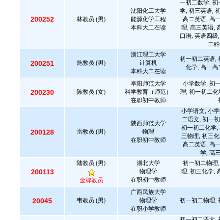
一初二数学, 初
沈阳化工大学
学, 初三英语, 
200252
林教员.(男)
能源化学工程
高二英语, 高
本科大二在读
理, 高三英语,
口语, 英语四级,
二科
浙江理工大学
初一初二英语, 
200251
施教员.(男)
计算机
化学, 高一高
本科大二在读
阜阳师范大学
小学数学, 初
200230
陈教员.(女)
科学教育（师范）
理, 初一初二化
在职初中教师
小学语文, 小学
二语文, 初一初
陕西师范大学
初一初二化学, 
200128
雷教员.(男)
物理
三物理, 初三化
在职初中教师
高二英语, 高
学, 高
陆教员.(男)
湖北大学
初一初二物理,
200113
物理学
理, 初三化学,
在职初中教师
金牌教员
广西民族大学
20045
韦教员.(男)
物理学
初一初二物理, 
在职小学教师
初一初二语文, 