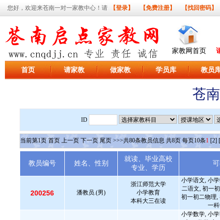
您好，欢迎来苍南一对一家教中心！请
【登录】
【免费注册】
【找回密码】
家教网首页
首页
请家教
做家教
学员库
教员
苍南
ID
当前第
1
页
首页
上一页
下一页
尾页
>>>共
80
条教员信息 共
8
页 每页
10
条
1
[2]
就读、毕业高校
教员编号
姓名、性别
可
专业、学历
小学语文, 小学
浙江师范大学
二语文, 初一初
200256
潘教员.(男)
小学教育
初一初二物理, 
本科大三在读
一科
小学数学, 小学