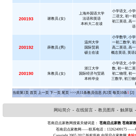
小学语文, 小学
上海外国语大学
二语文, 初一初
200193
谢教员.(女)
法语和英语
初三英语, 高一
本科大二在读
语
小学数学, 小学
温州大学
一初二数学, 初
200192
薛教员.(男)
国际贸易
高二英语, 高一
硕士在读
概念英语, 英语四
小学语文, 小学
浙江大学
数, 初一初二英
200190
朱教员.(女)
国际经济与贸易
初二物理, 初一
本科毕业
三数学, 初三物
当前第
1
页
首页
上一页
下一页
尾页
>>>共
11
条教员信息 共
2
页 每页
10
条
1
[2]
网站简介
-
在线留言
-
教员图库
-
触屏版
苍南启点家教网搜索关键词是：
苍南启点家教
苍南家
苍南启点家教网——联系电话：13262409175 
Copyright 2007-2017 版权所有 中国启点家教网
本站