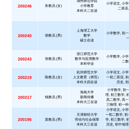
湖州师范学院
小学语文, 小学
200246
朱教员.(女)
小学教育
二英语,
本科大二在读
上海理工大学
小学数学, 初一
200240
胡教员.(男)
数学
硕士在读
浙江师范大学
小学数学, 小学
200243
张教员.(男)
数学与应用数学
二数
本科毕业
杭州师范大学
小学语文, 小学
200219
陈教员.(女)
人文教育（师范）
一初二英语, 初
本科大四在读
历史, 
小学数学, 初
海南大学
理, 初三数学, 
200217
钱教员.(男)
新闻传播
高二数学, 高一
本科大三在读
三物理, 初一科
小学语文, 小学
天津财经大学
一初二数学, 初
200196
莫教员.(男)
劳动与社会保障
学, 初三数学, 
本科大三在读
历史, 初中地理