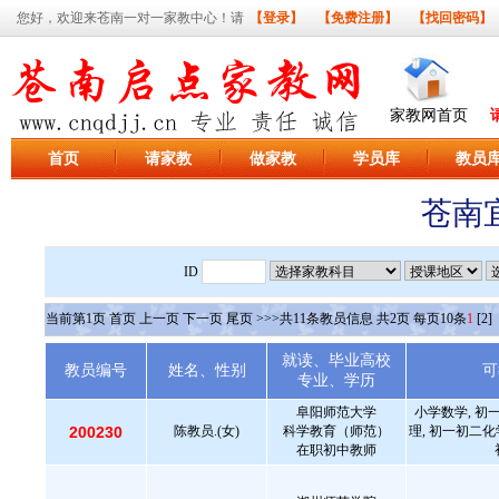
您好，欢迎来苍南一对一家教中心！请
【登录】
【免费注册】
【找回密码】
家教网首页
首页
请家教
做家教
学员库
教员
苍南
ID
当前第
1
页
首页
上一页
下一页
尾页
>>>共
11
条教员信息 共
2
页 每页
10
条
1
[2]
就读、毕业高校
教员编号
姓名、性别
可
专业、学历
阜阳师范大学
小学数学, 初
200230
陈教员.(女)
科学教育（师范）
理, 初一初二化
在职初中教师