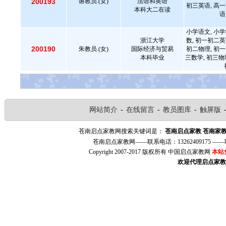
200193
谢教员.(女)
法语和英语
初三英语, 高一
本科大二在读
语
小学语文, 小学
浙江大学
数, 初一初二英
200190
朱教员.(女)
国际经济与贸易
初二物理, 初一
本科毕业
三数学, 初三物
网站简介
-
在线留言
-
教员图库
-
触屏版
苍南启点家教网搜索关键词是：
苍南启点家教
苍南家
苍南启点家教网——联系电话：13262409175 
Copyright 2007-2017 版权所有 中国启点家教网
本站
欢迎代理启点家教（w