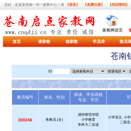
您好，欢迎来苍南一对一家教中心！请
【登录】
【免费注册】
【找回密码】
家教网首页
首页
请家教
做家教
学员库
教员
苍南
ID
就读、毕业高校
教员编号
姓名、性别
可
专业、学历
湖州师范学院
小学语文, 小学
200246
朱教员.(女)
小学教育
二英语,
本科大二在读