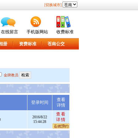
[切换城市]
在线留言
手机版网站
收费标准
相册
资费标准
苍南公交
金牌教员
查看
述
登录时间
详情
查看
2016/8/22
验
详情
15:44:28