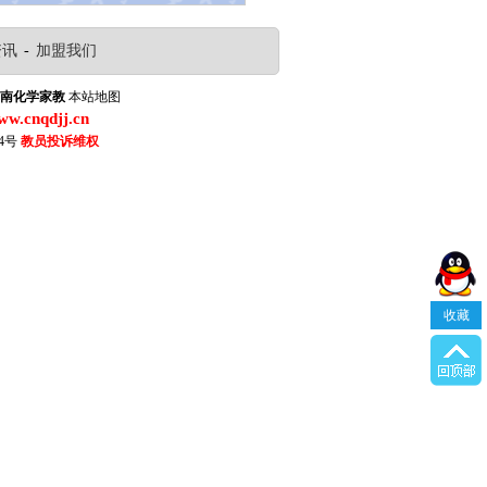
资讯
-
加盟我们
南化学家教
本站地图
www.cnqdjj.cn
4号
教员投诉维权
收藏