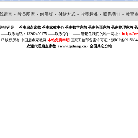
线留言
-
教员图库
-
触屏版
-
付款方式
-
收费标准
-
联系我们
-
教育
关键词是：
苍南启点家教
苍南家教中心
苍南数学家教
苍南英语家教
苍南物理家教
苍
http://
—联系电话：13262409175 ——联系QQ： —— 请记住我们的唯一网址：
007-2017 版权所有 中国启点家教网
本站免责申明
国家工信部备案许可证：浙ICP备0915834
欢迎代理启点家教（www.qidianjj.cn）全国其它分站