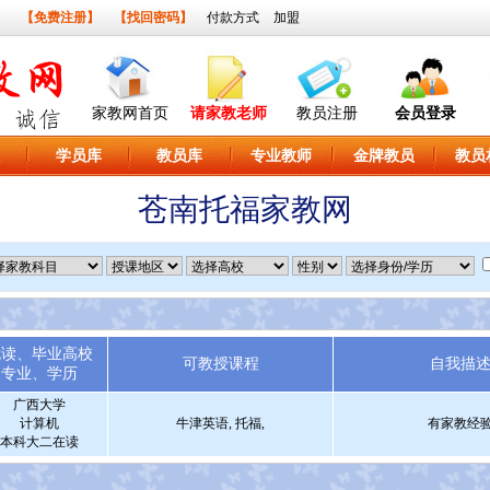
】
【免费注册】
【找回密码】
付款方式
加盟
家教网首页
请家教老师
教员注册
会员登录
学员库
教员库
专业教师
金牌教员
教员
苍南托福家教网
就读、毕业高校
可教授课程
自我描
专业、学历
广西大学
计算机
牛津英语, 托福,
有家教经
本科大二在读