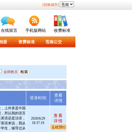
[切换城市]
在线留言
手机版网站
收费标准
相册
资费标准
苍南公交
金牌教员
查看
述
登录时间
详情
生，上外算是中国
吧，所以我的语言
查看
是英语还是法语，
2020/6/29
详情
18:37:19
于英语来说，我从
导学生，辅导过从