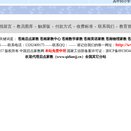
高中到小学..
线留言
-
教员图库
-
触屏版
-
付款方式
-
收费标准
-
联系我们
-
教育
关键词是：
苍南启点家教
苍南家教中心
苍南数学家教
苍南英语家教
苍南物理家教
苍
http://
—联系电话：13262409175 ——联系QQ： —— 请记住我们的唯一网址：
007-2017 版权所有 中国启点家教网
本站免责申明
国家工信部备案许可证：浙ICP备0915834
欢迎代理启点家教（www.qidianjj.cn）全国其它分站