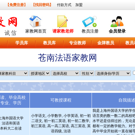
】
【免费注册】
【找回密码】
付款方式
加盟
家教网首页
请家教老师
教员注册
会员登录
学员库
教员库
专业教师
金牌教员
教员
苍南法语家教网
就读、毕业高校
可教授课程
自我描
专业、学历
我是上海外国语大学的学
小学语文, 小学数学, 小学英语, 初一初
语言类的数一数二的高校
上海外国语大学
二语文, 初一初二英语, 初一初二数学,
水平还是信得过的，无论
法语和英语
初三英语, 高一高二英语, 高三英语, 英
都有一定的教学能力。对
本科大二在读
语四级, 法语
高中毕业开始就一直在辅