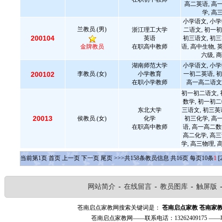
高二英语, 高
学, 高
小学语文, 小学
兰教员.(男)
浙江理工大学
二语文, 初一初
200104
英语
初三语文, 初三
金牌教员
在职高中教师
语, 高中生物, 
六级, 
湖南师范大学
小学语文, 小学
200102
李教员.(女)
小学教育
一初二英语, 初
在职小学教师
高一高二语文,
初一初二语文, 
数学, 初一初二
东北大学
三语文, 初三英
20013
侯教员.(女)
化学
初三化学, 高
在职高中教师
语, 高一高二数
高二化学, 高三
学, 高三物理, 
当前第
1
页
首页
上一页
下一页
尾页
>>>共
158
条教员信息 共
16
页 每页
10
条
1
[
网站简介
-
在线留言
-
教员图库
-
触屏版
苍南启点家教网搜索关键词是：
苍南启点家教
苍南家
苍南启点家教网——联系电话：13262409175 