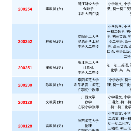
浙江财经大学
小学语文, 小学
200254
李教员.(女)
金融学
数, 初一初二英
本科大四在读
小学数学, 小学
一初二数学, 初
沈阳化工大学
学, 初三英语, 
200252
林教员.(男)
能源化学工程
高二英语, 高
本科大二在读
理, 高三英语,
口语, 英语四级,
二科
浙江理工大学
初一初二英语, 
200251
施教员.(男)
计算机
化学, 高一高
本科大二在读
阜阳师范大学
小学数学, 初
200230
陈教员.(女)
科学教育（师范）
理, 初一初二化
在职初中教师
广西大学
小学语文, 小学
200129
文教员.(女)
数学
二语文, 初一初
在职小学教师
初一初二化学,
小学语文, 小学
二语文, 初一初
陕西师范大学
初一初二化学, 
200128
雷教员.(男)
物理
三物理, 初三化
在职初中教师