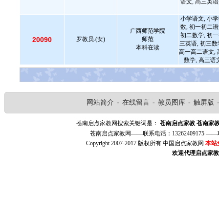
语文, 高三英语
小学语文, 小学
数, 初一初二语
广西师范学院
初二数学, 初一
20090
罗教员.(女)
师范
三英语, 初三数
本科在读
高一高二语文, 
数学, 高三语
网站简介
-
在线留言
-
教员图库
-
触屏版
苍南启点家教网搜索关键词是：
苍南启点家教
苍南家
苍南启点家教网——联系电话：13262409175 
Copyright 2007-2017 版权所有 中国启点家教网
本站
欢迎代理启点家教（w