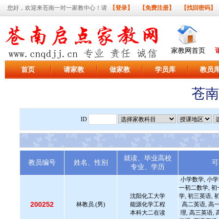
您好，欢迎来苍南一对一家教中心！请
【登录】
【免费注册】
【找回密码】
家教网首页
首页
请家教
做家教
学员库
教员
苍南
ID
就读、毕业高校
教员编号
姓名、性别
可
专业、学历
小学数学, 小学
一初二数学, 初
沈阳化工大学
学, 初三英语, 
200252
林教员.(男)
能源化学工程
高二英语, 高
本科大二在读
理, 高三英语,