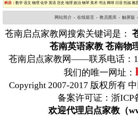
科目：
数学
语文
物理
化学
英语
历史
地理
政治
钢琴
美术
书法
网球
日语
托福
雅
网站简介
-
在线留言
-
教员图库
-
触屏版
苍南启点家教网搜索关键词是：
苍南英语家教
苍南物
苍南启点家教网——联系电话：1326
我们的唯一网址：
Copyright 2007-2017 版权
备案许可证：浙ICP备0
欢迎代理启点家教（www.