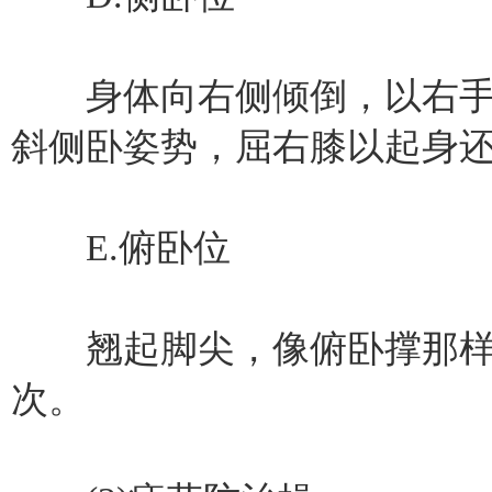
身体向右侧倾倒，以右手
斜侧卧姿势，屈右膝以起身还
E.俯卧位
翘起脚尖，像俯卧撑那样用
次。