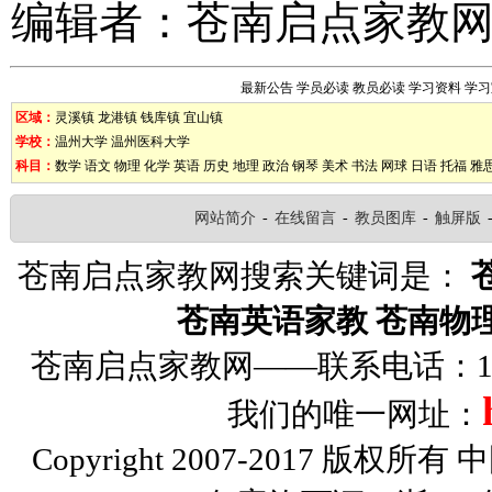
编辑者：
苍南启点家教
最新公告
学员必读
教员必读
学习资料
学习
区域：
灵溪镇
龙港镇
钱库镇
宜山镇
学校：
温州大学
温州医科大学
科目：
数学
语文
物理
化学
英语
历史
地理
政治
钢琴
美术
书法
网球
日语
托福
雅
网站简介
-
在线留言
-
教员图库
-
触屏版
苍南启点家教网搜索关键词是：
苍南英语家教
苍南物
苍南启点家教网——联系电话：1326
我们的唯一网址：
Copyright 2007-2017 版权