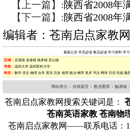
【上一篇】:
陕西省2008
【下一篇】:
陕西省2008
编辑者：
苍南启点家教
最新公告
学员必读
教员必读
学习资料
学习
区域：
灵溪镇
龙港镇
钱库镇
宜山镇
学校：
温州大学
温州医科大学
科目：
数学
语文
物理
化学
英语
历史
地理
政治
钢琴
美术
书法
网球
日语
托福
雅
网站简介
-
在线留言
-
教员图库
-
触屏版
苍南启点家教网搜索关键词是：
苍南英语家教
苍南物
苍南启点家教网——联系电话：1326