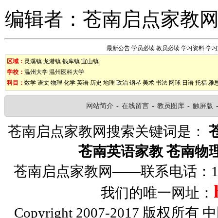
编辑者：
苍南启点家教
最新公告
学员必读
教员必读
学习资料
学习
区域：
灵溪镇
龙港镇
钱库镇
宜山镇
学校：
温州大学
温州医科大学
科目：
数学
语文
物理
化学
英语
历史
地理
政治
钢琴
美术
书法
网球
日语
托福
雅
网站简介
-
在线留言
-
教员图库
-
触屏版
苍南启点家教网搜索关键词是：
苍南英语家教
苍南物
苍南启点家教网——联系电话：1326
我们的唯一网址：
Copyright 2007-2017 版权