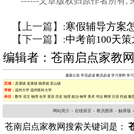
------文章版权归原作者所
【上一篇】:
寒假辅导方案
【下一篇】:
中考前100天
编辑者：
苍南启点家教
最新公告
学员必读
教员必读
学习资料
学习
区域：
灵溪镇
龙港镇
钱库镇
宜山镇
学校：
温州大学
温州医科大学
科目：
数学
语文
物理
化学
英语
历史
地理
政治
钢琴
美术
书法
网球
日语
托福
雅
网站简介
-
在线留言
-
教员图库
-
触屏版
苍南启点家教网搜索关键词是：