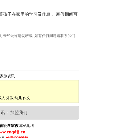
孩子在家里的学习及作息 。寒假期间可
所有, 未经允许请勿转载, 如有任何问题请联系我们。
家教资讯
成人
外教
幼儿
作文
资讯
-
加盟我们
南化学家教
本站地图
www.cnqdjj.cn