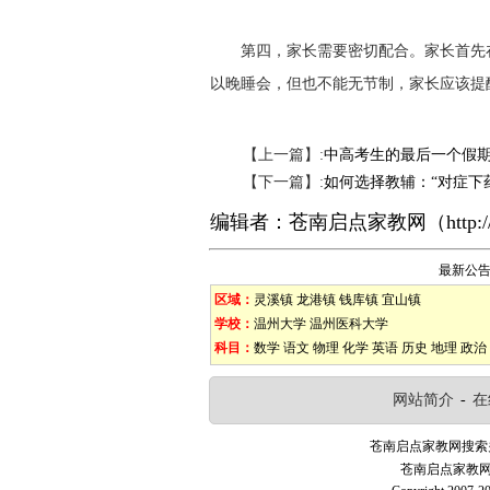
第四，家长需要密切配合。家长首先在
以晚睡会，但也不能无节制，家长应该提
【上一篇】:
中高考生的最后一个假
【下一篇】:
如何选择教辅：“对症下
编辑者：
苍南启点家教网
（
http:
最新公
区域：
灵溪镇
龙港镇
钱库镇
宜山镇
学校：
温州大学
温州医科大学
科目：
数学
语文
物理
化学
英语
历史
地理
政治
网站简介
-
在
苍南启点家教网搜索
苍南启点家教网—