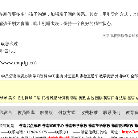
寒假要多多与孩子沟通，加强亲子间的关系。其次，用引导的方式，监督
醒孩子别太贪睡，晚上别睡太晚，保持一个良好的精神状态。
------文章版权归原作者
期该怎么过
药”四步走
//www.cnqdjj.cn
)
告
学员必读
教员必读
学习资料
学习宝典
才艺宝典
家教直通车
教学资源
外语学习
全部
钢琴
美术
书法
网球
日语
托福
雅思
计算机
韩语
奥数
吉他
围棋
英语口语
法语
德语
线留言
-
教员图库
-
触屏版
-
付款方式
-
收费标准
-
联系我们
-
教育
关键词是：
苍南启点家教
苍南家教中心
苍南数学家教
苍南英语家教
苍南物理家教
苍
http://
—联系电话：13262409175 ——联系QQ： —— 请记住我们的唯一网址：