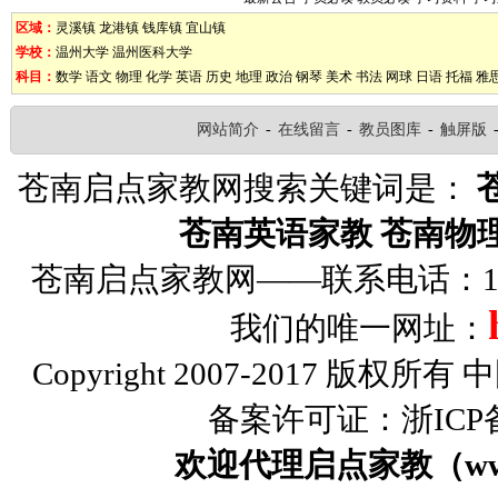
区域：
灵溪镇
龙港镇
钱库镇
宜山镇
学校：
温州大学
温州医科大学
科目：
数学
语文
物理
化学
英语
历史
地理
政治
钢琴
美术
书法
网球
日语
托福
雅
网站简介
-
在线留言
-
教员图库
-
触屏版
苍南启点家教网搜索关键词是：
苍南英语家教
苍南物
苍南启点家教网——联系电话：1326
我们的唯一网址：
Copyright 2007-2017 版权
备案许可证：浙ICP备0
欢迎代理启点家教（www.