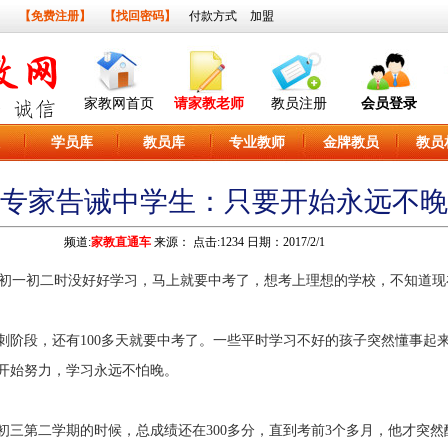
】
【免费注册】
【找回密码】
付款方式
加盟
家教网首页
请家教老师
教员注册
会员登录
学员库
教员库
专业教师
金牌教员
教员
专家告诫中学生：只要开始永远不晚
频道:
家教直通车
来源：
点击:1234 日期：2017/2/1
初一初二时没好好学习，马上就要中考了，想考上理想的学校，不知道现
段，还有100多天就要中考了。一些平时学习不好的孩子突然懂事起
开始努力，学习永远不怕晚。
第二学期的时候，总成绩还在300多分，直到考前3个多月，他才突然醒