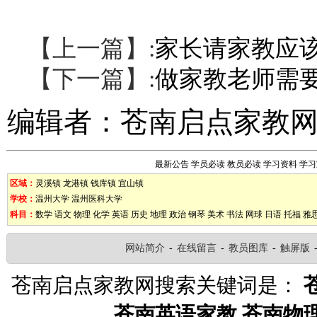
【上一篇】:
家长请家教应
【下一篇】:
做家教老师需
编辑者：
苍南启点家教
最新公告
学员必读
教员必读
学习资料
学习
区域：
灵溪镇
龙港镇
钱库镇
宜山镇
学校：
温州大学
温州医科大学
科目：
数学
语文
物理
化学
英语
历史
地理
政治
钢琴
美术
书法
网球
日语
托福
雅
网站简介
-
在线留言
-
教员图库
-
触屏版
苍南启点家教网搜索关键词是：
苍南英语家教
苍南物