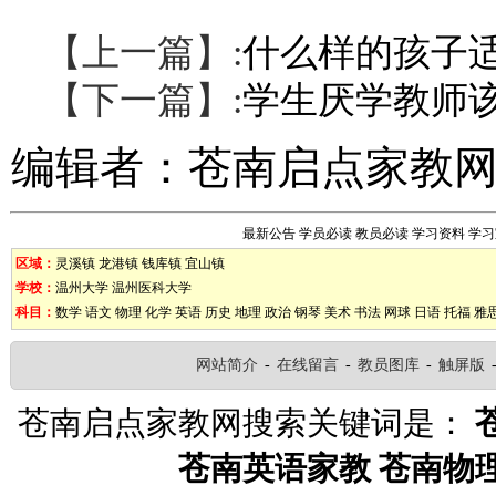
【上一篇】:
什么样的孩子
【下一篇】:
学生厌学教师
编辑者：
苍南启点家教
最新公告
学员必读
教员必读
学习资料
学习
区域：
灵溪镇
龙港镇
钱库镇
宜山镇
学校：
温州大学
温州医科大学
科目：
数学
语文
物理
化学
英语
历史
地理
政治
钢琴
美术
书法
网球
日语
托福
雅
网站简介
-
在线留言
-
教员图库
-
触屏版
苍南启点家教网搜索关键词是：
苍南英语家教
苍南物