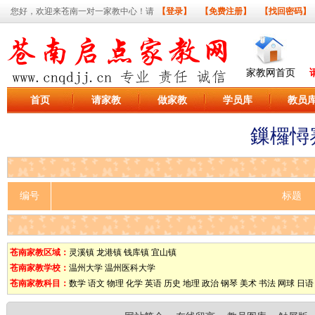
您好，欢迎来苍南一对一家教中心！请
【登录】
【免费注册】
【找回密码】
家教网首页
首页
请家教
做家教
学员库
教员
鏁欏憳
编号
标题
苍南家教区域：
灵溪镇
龙港镇
钱库镇
宜山镇
苍南家教学校：
温州大学
温州医科大学
苍南家教科目：
数学
语文
物理
化学
英语
历史
地理
政治
钢琴
美术
书法
网球
日语