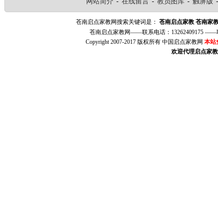
网站简介
-
在线留言
-
教员图库
-
触屏版
苍南启点家教网搜索关键词是：
苍南启点家教
苍南家
苍南启点家教网——联系电话：13262409175 
Copyright 2007-2017 版权所有 中国启点家教网
本站
欢迎代理启点家教（w