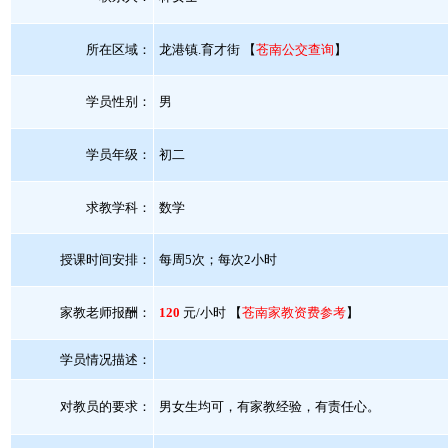
所在区域：
龙港镇.育才街 【
苍南公交查询
】
学员性别：
男
学员年级：
初二
求教学科：
数学
授课时间安排：
每周5次；每次2小时
家教老师报酬：
120
元/小时 【
苍南家教资费参考
】
学员情况描述：
对教员的要求：
男女生均可，有家教经验，有责任心。