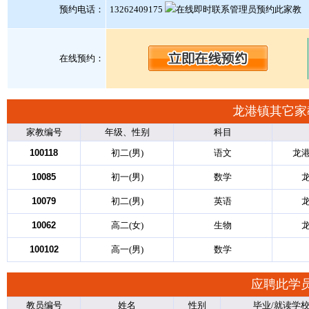
预约电话：
13262409175
在线预约：
龙港镇其它家
家教编号
年级、性别
科目
100118
初二(男)
语文
龙港
10085
初一(男)
数学
10079
初二(男)
英语
10062
高二(女)
生物
100102
高一(男)
数学
应聘此学
教员编号
姓名
性别
毕业/就读学校