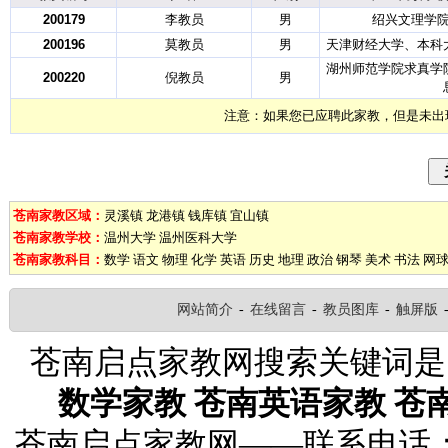
200179
李教员
男
绍兴文理学
200196
莫教员
男
天津财经大学、本科
湖州师范学院求真学
200220
倪教员
男
注意：如果您已应聘此家教，但是未出
苍南家教区域：
灵溪镇
龙港镇
钱库镇
宜山镇
苍南家教学校：
温州大学
温州医科大学
苍南家教科目：
数学
语文
物理
化学
英语
历史
地理
政治
钢琴
美术
书法
网
网站简介
-
在线留言
-
教员图库
-
触屏版
苍南启点家教网搜索关键词
数学家教
苍南英语家教
苍
苍南启点家教网——联系电话：132