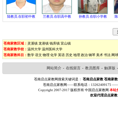
陆教员.在职初中教
兰教员.在职高中教
孙教员.在职小学教
陈
苍南家教区域：
灵溪镇
龙港镇
钱库镇
宜山镇
苍南家教学校：
温州大学
温州医科大学
苍南家教科目：
数学
语文
物理
化学
英语
历史
地理
政治
钢琴
美术
书法
网
网站简介
-
在线留言
-
教员图库
-
触屏版
苍南启点家教网搜索关键词是：
苍南启点家教
苍南家教
苍南启点家教网——联系电话：13262409175 
Copyright 2007-2017 版权所有 中国启点家教网
本站
欢迎代理启点家教（ww