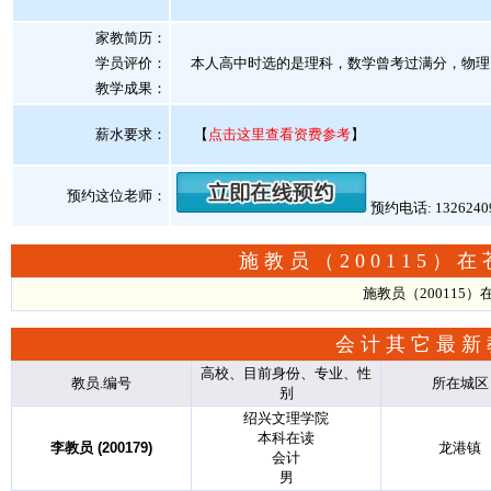
家教简历：
学员评价：
本人高中时选的是理科，数学曾考过满分，物理
教学成果：
薪水要求：
【
点击这里查看资费参考
】
预约这位老师：
预约电话: 132624
施教员（200115
施教员（200115
会计其它最新
高校、目前身份、专业、性
教员.编号
所在城区
别
绍兴文理学院
本科在读
李教员 (200179)
龙港镇
会计
男