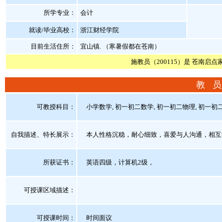
所学专业：
会计
就读/毕业高校：
浙江财经学院
目前生活住所：
宜山镇. （寒暑假都在苍南）
施教员（200115）是 苍南启点
教 员
可教授科目：
小学数学, 初一初二数学, 初一初二物理, 初一初二化
自我描述、特长展示
：
本人性格沉稳，耐心细致，喜爱与人沟通，相互
所获证书
：
英语四级，计算机2级，
可授课区域描述：
可授课时间：
时间面议