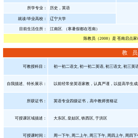
所学专业：
历史，英语
就读/毕业高校：
辽宁大学
目前生活住所：
江南区. （寒暑假都在苍南）
陈教员（2008）是 苍南启点
教 员
可教授科目：
初一初二语文, 初一初二英语, 初三语文, 初三英语
自我描述、特长展示
：
以前经常坐英语家教，认真严谨，以提高学生成
所获证书
：
英语专业四级证书，高中教师资格证
可授课区域描述：
大东区, 皇姑区, 铁西区, 于洪区
可授课时间：
周一下午, 周二上午, 周三下午, 周四上午, 周四下