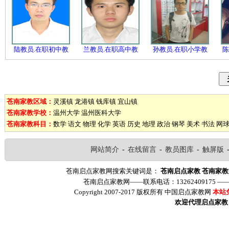
陆教员.在职初中教
兰教员.在职高中教
孙教员.在职小学教
陈
苍南家教区域：
灵溪镇
龙港镇
钱库镇
宜山镇
苍南家教学校：
温州大学
温州医科大学
苍南家教科目：
数学
语文
物理
化学
英语
历史
地理
政治
钢琴
美术
书法
网
网站简介
-
在线留言
-
教员图库
-
触屏版
苍南启点家教网搜索关键词是：
苍南启点家教
苍南家教
苍南启点家教网——联系电话：13262409175 
Copyright 2007-2017 版权所有 中国启点家教网
本站
欢迎代理启点家教（ww