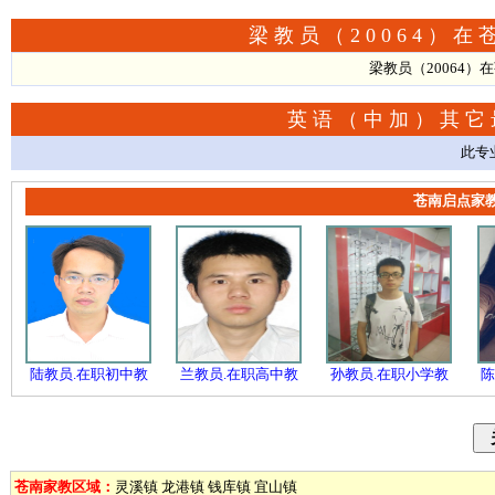
梁教员（20064）
梁教员（20064
英语（中加）其它
此专
苍南启点家
陆教员.在职初中教
兰教员.在职高中教
孙教员.在职小学教
陈
苍南家教区域：
灵溪镇
龙港镇
钱库镇
宜山镇