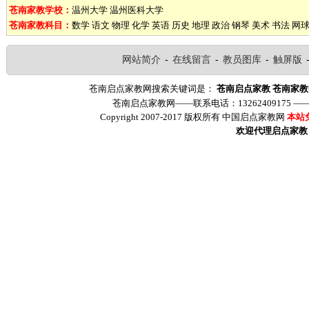
苍南家教学校：
温州大学
温州医科大学
苍南家教科目：
数学
语文
物理
化学
英语
历史
地理
政治
钢琴
美术
书法
网
网站简介
-
在线留言
-
教员图库
-
触屏版
苍南启点家教网搜索关键词是：
苍南启点家教
苍南家教
苍南启点家教网——联系电话：13262409175 
Copyright 2007-2017 版权所有 中国启点家教网
本站
欢迎代理启点家教（ww