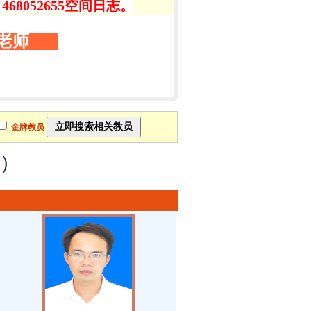
8052655空间日志。
老师
金牌教员
3）