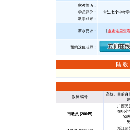
家教简历：
学员评价：
带过七个中考学生
教学成果：
薪水要求：
【
点击这里查
预约这位老师：
陆教
高校、目前身
教员.编号
广西民
在职小
韦教员 (20045)
物
浙江师