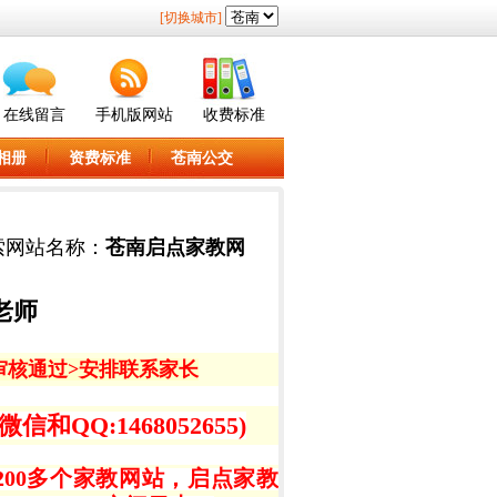
[切换城市]
在线留言
手机版网站
收费标准
相册
资费标准
苍南公交
索网站名称：
苍南启点家教网
老师
审核通过>
安排联系家长
QQ:1468052655)
00多个家教网站，启点家教