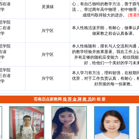
四在读
心，有自己独特的教学方法，善于跟
灵溪镇
理学
流，。带过两年高中物理，初中物理
男
成绩均取得较大的进步。
[查看
范学院
二在读
本人性格活泼开朗，有耐心，做事认
兴宁区
理学
做家教之前会认真备课。
女
范学院
本人性格随和，擅长与人交流和沟通
在读
的教学经验并效果显著。我在工作上
兴宁区
理学
并有足够的随机应变能力，相信我能
女
好，给他们一个美好的学习未
范学院
本人学习有方法，理科较强，在校期
三在读
兴宁区
优异，对于工作负责认真，有耐心，
理学
好所接的每一份家教。
男
苍南启点家教网
推 荐 金 牌 教 员
的 相 册