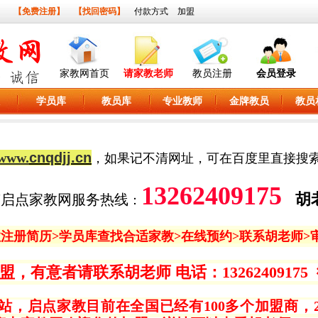
】
【免费注册】
【找回密码】
付款方式
加盟
家教网首页
请家教老师
教员注册
会员登录
学员库
教员库
专业教师
金牌教员
教员
www.
cnqdjj.cn
，如果记不清网址，可在百度里直接搜
13262409175
胡
南启点家教网服务热线
：
教
注册简历>
学员库
查找合适家教>在线预约>联系胡老师>
意者请联系胡老师 电话：13262409175 微信和
站，启点家教目前在全国已经有100多个加盟商，2