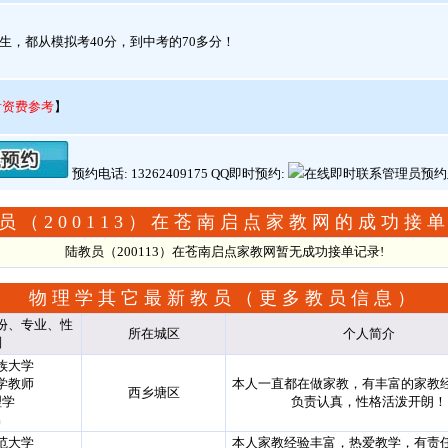
，都从模拟考40分，到中考的70多分！
看资费参考
】
预约电话: 13262409175 QQ即时预约:
员（200113）在苍南启点家教网的成功接
陆教员（200113）在苍南启点家教网暂无成功接单记录!
物理学其它最新教员（
更多教员信息
）
份、专业、性
所在城区
个人简介
别
族大学
学教师
本人一直都在做家教，有丰富的家教
西乡塘区
理学
负责认真，性格活泼开朗！
男
范大学
本人家教经验丰富，热爱教学，有责