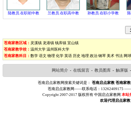
陆教员.在职初中教
兰教员.在职高中教
孙教员.在职小学教
陈
苍南家教区域：
灵溪镇
龙港镇
钱库镇
宜山镇
苍南家教学校：
温州大学
温州医科大学
苍南家教科目：
数学
语文
物理
化学
英语
历史
地理
政治
钢琴
美术
书法
网
网站简介
-
在线留言
-
教员图库
-
触屏版
苍南启点家教网搜索关键词是：
苍南启点家教
苍南家教
苍南启点家教网——联系电话：13262409175 
Copyright 2007-2017 版权所有 中国启点家教网
本站
欢迎代理启点家教（ww