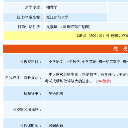
所学专业：
物理学
就读/毕业高校：
浙江师范大学
目前生活住所：
灵溪镇. （寒暑假都在苍南）
徐教员（200119）是 苍南启点
教 员
可教授科目：
小学语文, 小学数学, 小学英语, 初一初二数学, 初
本人家教经验丰富，热爱教学，有责任心，有耐心
自我描述、特长展示
：
考试成绩均取得较大的进步。
(
2年教龄
)
所获证书
：
英语四级
可授课区域描述：
可授课时间：
时间面议