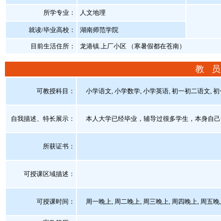
所学专业：
人文地理
就读/毕业高校：
湖南师范学院
目前生活住所：
龙港镇.上厂小区 （寒暑假都在苍南）
教 员
可教授科目：
小学语文, 小学数学, 小学英语, 初一初二语文, 
自我描述、特长展示
：
本人大学已经毕业，辅导过很多学生，本身自己
所获证书
：
可授课区域描述：
可授课时间：
周一晚上, 周二晚上, 周三晚上, 周四晚上, 周五晚