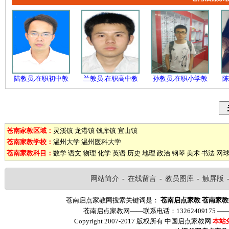
陆教员.在职初中教
兰教员.在职高中教
孙教员.在职小学教
陈
苍南家教区域：
灵溪镇
龙港镇
钱库镇
宜山镇
苍南家教学校：
温州大学
温州医科大学
苍南家教科目：
数学
语文
物理
化学
英语
历史
地理
政治
钢琴
美术
书法
网
网站简介
-
在线留言
-
教员图库
-
触屏版
苍南启点家教网搜索关键词是：
苍南启点家教
苍南家教
苍南启点家教网——联系电话：13262409175 
Copyright 2007-2017 版权所有 中国启点家教网
本站