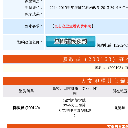
家教简历：
学员评价：
2014-2015学年在辅导机构教学 2015-2
教学成果：
薪水要求：
【
点击这里查看资费参考
】
预约这位老师：
预约电话: 132624
廖教员（200163
廖教员（200163
人文地理其它最
高校、目前身份、专业、性
教员.编号
所在城区
别
湖州师范学院
本科大三在读
陈教员 (200140)
龙港镇
人文地理与城乡规划
女
苍南启点家