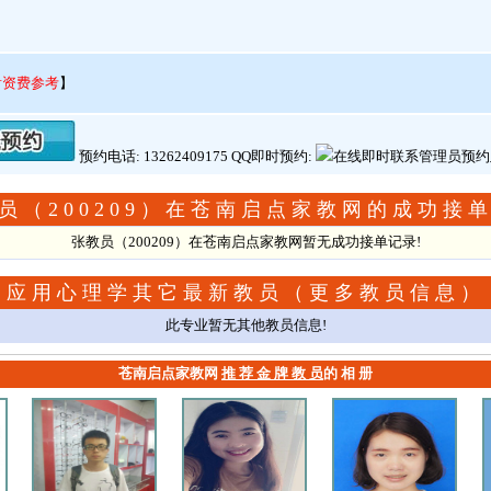
看资费参考
】
预约电话: 13262409175 QQ即时预约:
员（200209）在苍南启点家教网的成功接
张教员（200209）在苍南启点家教网暂无成功接单记录!
应用心理学其它最新教员（
更多教员信息
）
此专业暂无其他教员信息!
苍南启点家教网
推 荐 金 牌 教 员
的 相 册