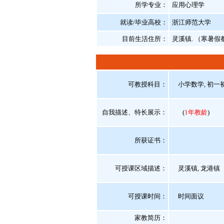
所学专业：
应用心理学
就读/毕业高校：
浙江师范大学
目前生活住所：
灵溪镇. （寒暑
可教授科目：
小学数学, 初一初
自我描述、特长展示
：
(
1年教龄
)
所获证书
：
可授课区域描述：
灵溪镇, 龙港镇
可授课时间：
时间面议
家教简历：