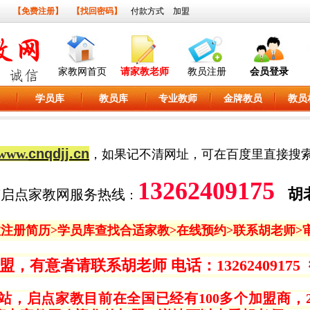
】
【免费注册】
【找回密码】
付款方式
加盟
家教网首页
请家教老师
教员注册
会员登录
学员库
教员库
专业教师
金牌教员
教员
www.
cnqdjj.cn
，如果记不清网址，可在百度里直接搜
13262409175
胡
南启点家教网服务热线
：
教
注册简历>
学员库
查找合适家教>在线预约>联系胡老师>
意者请联系胡老师 电话：13262409175 微信和
站，启点家教目前在全国已经有100多个加盟商，2