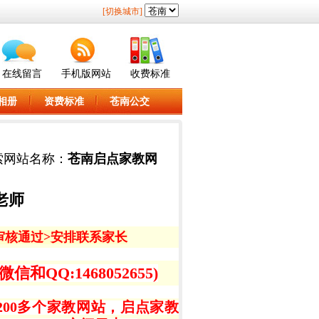
[切换城市]
在线留言
手机版网站
收费标准
相册
资费标准
苍南公交
索网站名称：
苍南启点家教网
老师
审核通过>
安排联系家长
QQ:1468052655)
00多个家教网站，启点家教