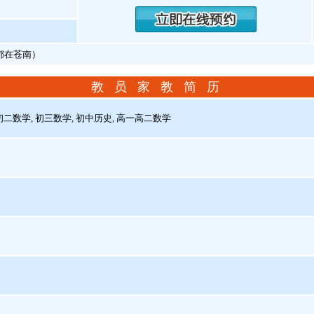
假都在苍南）
教 员 家 教 简 历
二数学, 初三数学, 初中历史, 高一高二数学