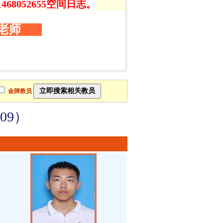
8052655空间日志。
老师
金牌教员
09）