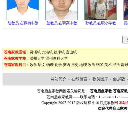
陆教员.在职初中教
兰教员.在职高中教
孙教员.在职小学教
陈
苍南家教区域：
灵溪镇
龙港镇
钱库镇
宜山镇
苍南家教学校：
温州大学
温州医科大学
苍南家教科目：
数学
语文
物理
化学
英语
历史
地理
政治
钢琴
美术
书法
网
网站简介
-
在线留言
-
教员图库
-
触屏版
苍南启点家教网搜索关键词是：
苍南启点家教
苍南家教
苍南启点家教网——联系电话：13262409175 
Copyright 2007-2017 版权所有 中国启点家教网
本站
欢迎代理启点家教（ww