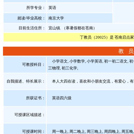
所学专业：
英语
就读/毕业高校：
南京大学
目前生活住所：
宜山镇. （寒暑假都在苍南）
丁教员（20025）是 苍南启点
教 员
小学语文, 小学数学, 小学英语, 初一初二语文, 初
可教授科目：
三物理, 初三化学,
自我描述、特长展示
：
本人大四在读，喜欢和小朋友交流，有爱心，有
所获证书
：
英语四六级
可授课区域描述：
可授课时间：
周一晚上, 周二晚上, 周三晚上, 周四晚上, 周五晚