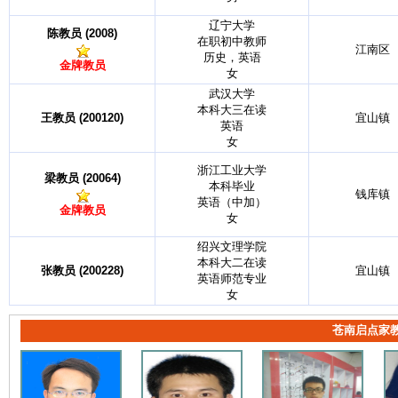
辽宁大学
陈教员 (2008)
在职初中教师
江南区
历史，英语
金牌教员
女
武汉大学
本科大三在读
王教员 (200120)
宜山镇
英语
女
浙江工业大学
梁教员 (20064)
本科毕业
钱库镇
英语（中加）
金牌教员
女
绍兴文理学院
本科大二在读
张教员 (200228)
宜山镇
英语师范专业
女
苍南启点家