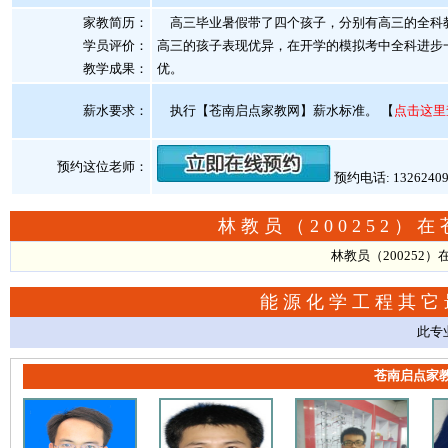
家教简历：
高三毕业暑假带了四个孩子，分别有高三的全科教
学员评价：
高三的孩子表现优异，在开学的模拟考中全科进步
教学成果：
优。
薪水要求：
执行【苍南启点家教网】薪水标准。
【
点击这里
预约这位老师：
预约电话: 1326240
林教员（200252
林教员（200252
能源化学工程其它
此专
苍南启点家