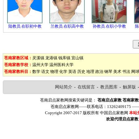
陆教员.在职初中教
兰教员.在职高中教
孙教员.在职小学教
陈
苍南家教区域：
灵溪镇
龙港镇
钱库镇
宜山镇
苍南家教学校：
温州大学
温州医科大学
苍南家教科目：
数学
语文
物理
化学
英语
历史
地理
政治
钢琴
美术
书法
网
网站简介
-
在线留言
-
教员图库
-
触屏版
苍南启点家教网搜索关键词是：
苍南启点家教
苍南家教
苍南启点家教网——联系电话：13262409175 
Copyright 2007-2017 版权所有 中国启点家教网
本站
欢迎代理启点家教（ww