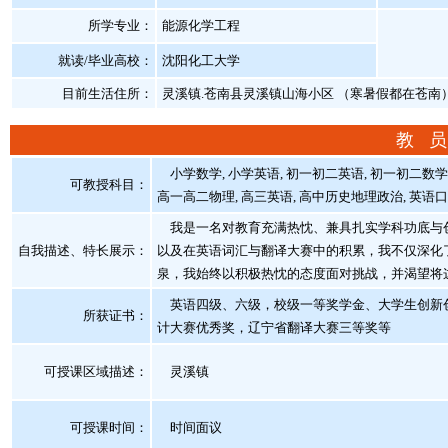
所学专业：
能源化学工程
就读/毕业高校：
沈阳化工大学
目前生活住所：
灵溪镇.苍南县灵溪镇山海小区 （寒暑假都在苍南
教 员
小学数学, 小学英语, 初一初二英语, 初一初二数学,
可教授科目：
高一高二物理, 高三英语, 高中历史地理政治, 英语口语
我是一名对教育充满热忱、兼具扎实学科功底与创新
自我描述、特长展示
：
以及在英语词汇与翻译大赛中的积累，我不仅深化
泉，我始终以积极热忱的态度面对挑战，并渴望将
英语四级、六级，校级一等奖学金、大学生创新创
所获证书
：
计大赛优秀奖，辽宁省翻译大赛三等奖等
可授课区域描述：
灵溪镇
可授课时间：
时间面议