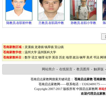
陆教员.在职初中教
兰教员.在职高中教
孙教员.在职小学教
陈
苍南家教区域：
灵溪镇
龙港镇
钱库镇
宜山镇
苍南家教学校：
温州大学
温州医科大学
苍南家教科目：
数学
语文
物理
化学
英语
历史
地理
政治
钢琴
美术
书法
网
网站简介
-
在线留言
-
教员图库
-
触屏版
苍南启点家教网搜索关键词是：
苍南启点家教
苍南家教
苍南启点家教网——联系电话：13262409175 
Copyright 2007-2017 版权所有 中国启点家教网
本站
欢迎代理启点家教（ww