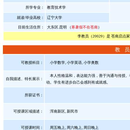
所学专业：
教育技术学
就读/毕业高校：
辽宁大学
目前生活住所：
大东区.昆明 （
寒暑假不在苍南
）
李教员（20029）是 苍南启点
教 员
可教授科目：
小学数学, 小学英语, 小学奥数
本人性格温和，表达能力强，善于沟通与传授。
自我描述、特长展示
：
动。学生有进步自己会感到有成就感。
所获证书
：
可授课区域描述：
浑南新区, 新民市
可授课时间：
周五晚上, 周六晚上, 周日晚上