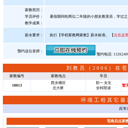
家教简历：
学员评价：
暑假期间给两位二年级的小朋友教英语，学过之
教学成果：
薪水要求：
执行【学程家教网家教】薪水标准。
【
点击这
预约这位老师：
预约电话: 132624
刘教员（2006）在
家教编号
家教地点
学员
西乡塘区
初一.女生
10013
暂
北大桥
全科陪读
环境工程其它最
此专
苍南启点家