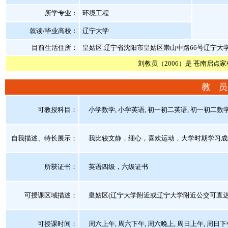
所学专业：
环境工程
就读/毕业高校：
辽宁大学
目前生活住所：
皇姑区.辽宁省沈阳市皇姑区崇山中路66号辽宁大
刘教员（2006）是 苍南启点
教 员
可教授科目：
小学数学, 小学英语, 初一初二英语, 初一初二数学
自我描述、特长展示
：
我比较文静，细心，喜欢运动，大学时期学习成
所获证书
：
英语四级，六级证书
可授课区域描述：
皇姑区(辽宁大学附近或辽宁大学附近公交可直达
可授课时间：
周六上午, 周六下午, 周六晚上, 周日上午, 周日下