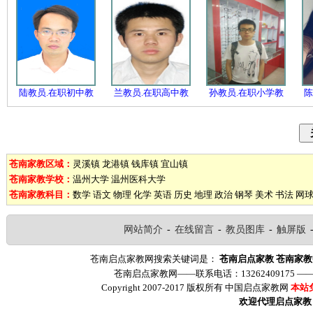
陆教员.在职初中教
兰教员.在职高中教
孙教员.在职小学教
陈
苍南家教区域：
灵溪镇
龙港镇
钱库镇
宜山镇
苍南家教学校：
温州大学
温州医科大学
苍南家教科目：
数学
语文
物理
化学
英语
历史
地理
政治
钢琴
美术
书法
网
网站简介
-
在线留言
-
教员图库
-
触屏版
苍南启点家教网搜索关键词是：
苍南启点家教
苍南家教
苍南启点家教网——联系电话：13262409175 
Copyright 2007-2017 版权所有 中国启点家教网
本站
欢迎代理启点家教（ww