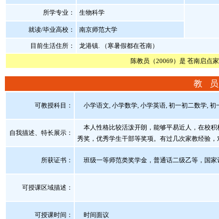
所学专业：
生物科学
就读/毕业高校：
南京师范大学
目前生活住所：
龙港镇. （寒暑假都在苍南）
陈教员（20069）是 苍南启点
教 员
可教授科目：
小学语文, 小学数学, 小学英语, 初一初二数学, 初
本人性格比较活泼开朗，能够平易近人，在校积极
自我描述、特长展示
：
秀奖，优秀学生干部等奖项。有过几次家教经验，
所获证书
：
班级一等师范类奖学金，普通话二级乙等，国家
可授课区域描述：
可授课时间：
时间面议