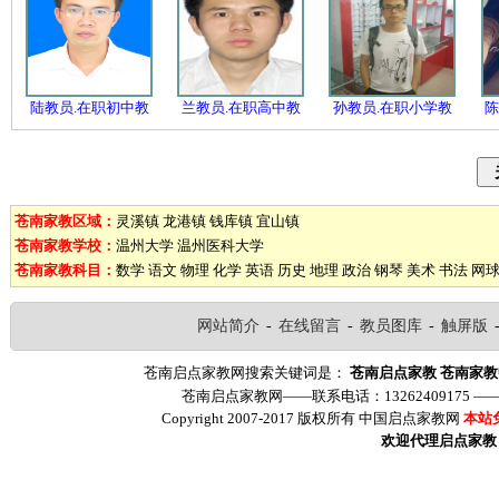
陆教员.在职初中教
兰教员.在职高中教
孙教员.在职小学教
陈
苍南家教区域：
灵溪镇
龙港镇
钱库镇
宜山镇
苍南家教学校：
温州大学
温州医科大学
苍南家教科目：
数学
语文
物理
化学
英语
历史
地理
政治
钢琴
美术
书法
网
网站简介
-
在线留言
-
教员图库
-
触屏版
苍南启点家教网搜索关键词是：
苍南启点家教
苍南家教
苍南启点家教网——联系电话：13262409175 
Copyright 2007-2017 版权所有 中国启点家教网
本站
欢迎代理启点家教（ww