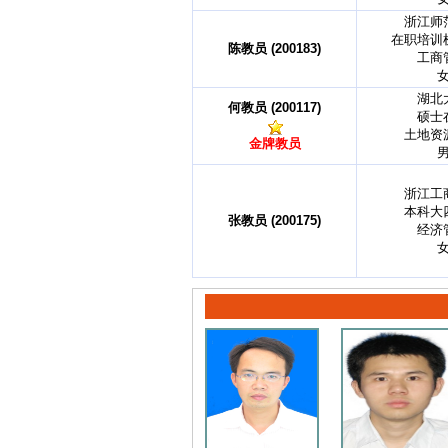
浙江师
在职培训
陈教员 (200183)
工商
湖北
何教员 (200117)
硕士
土地资
金牌教员
浙江工
本科大
张教员 (200175)
经济