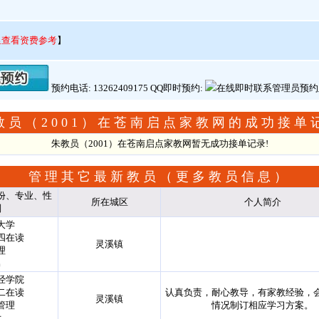
里查看资费参考
】
预约电话: 13262409175 QQ即时预约:
教员（2001）在苍南启点家教网的成功接单
朱教员（2001）在苍南启点家教网暂无成功接单记录!
管理其它最新教员（
更多教员信息
）
份、专业、性
所在城区
个人简介
别
大学
四在读
灵溪镇
理
男
经学院
二在读
认真负责，耐心教导，有家教经验，
灵溪镇
管理
情况制订相应学习方案。
女