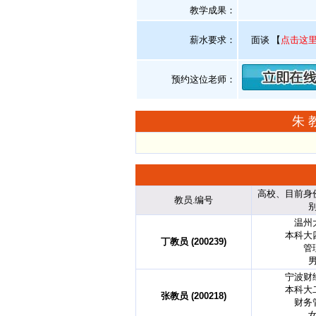
教学成果：
薪水要求：
面谈
【
点击这
预约这位老师：
朱
高校、目前身
教员.编号
温州
本科大
丁教员 (200239)
管
宁波财
本科大
张教员 (200218)
财务