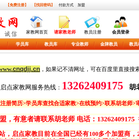
】
【免费注册】
【找回密码】
付款方式
加盟
家教网首页
请家教老师
教员注册
会员登录
学员库
教员库
专业教师
金牌教员
教员
www.
cnqdjj.cn
，如果记不清网址，可在百度里直接搜
13262409175
胡
南启点家教网服务热线
：
教
注册简历>
学员库
查找合适家教>在线预约>联系胡老师>
意者请联系胡老师 电话：13262409175 微信和
站，启点家教目前在全国已经有100多个加盟商，2