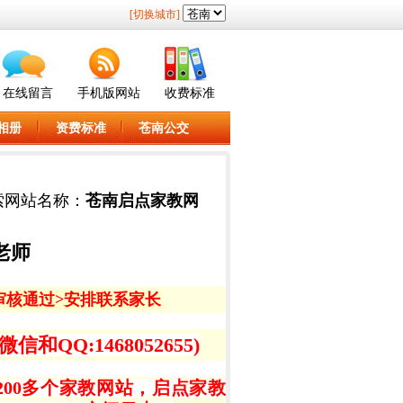
[切换城市]
在线留言
手机版网站
收费标准
相册
资费标准
苍南公交
索网站名称：
苍南启点家教网
老师
审核通过>
安排联系家长
QQ:1468052655)
00多个家教网站，启点家教