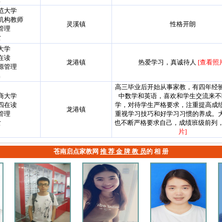
范大学
机构教师
灵溪镇
性格开朗
管理
女
大学
在读
龙港镇
热爱学习，真诚待人
[查看照
源管理
男
高三毕业后开始从事家教，有四年经
商大学
中数学和英语，喜欢和学生交流来不
四在读
学，对待学生严格要求，注重提高成
龙港镇
管理
重视学习技巧和好学习习惯的养成。
女
也不断严格要求自己，成绩班级前列，.
片]
苍南启点家教网
推 荐 金 牌 教 员
的 相 册