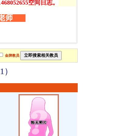
8052655空间日志。
老师
金牌教员
1）