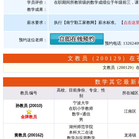
学员评价：
在职期间所教班级的数学成绩位于年级前三，课
教学成果：
薪水要求：
执行【南宁勤工家教网】薪水标准。
【
点击这
预约这位老师：
预约电话: 132624
文教员（200129
文教员（200129
数学其它最新
高校、目前身份、专业、性
教员.编号
所在城区
别
宁波大学
孙教员 (20010)
在职小学教师
江南区
数学+通信
金牌教员
男
湖州师范学院
本科大二在读
黄教员 (200162)
龙港镇
数学与应用数学