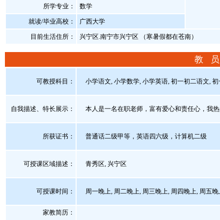
所学专业：
数学
就读/毕业高校：
广西大学
目前生活住所：
兴宁区.南宁市兴宁区 （寒暑假都在苍南）
教 员
可教授科目：
小学语文, 小学数学, 小学英语, 初一初二语文, 初
自我描述、特长展示
：
本人是一名在职老师，富有爱心和责任心，我热
所获证书
：
普通话二级甲等，英语四六级，计算机二级
可授课区域描述：
青秀区, 兴宁区
可授课时间：
周一晚上, 周二晚上, 周三晚上, 周四晚上, 周五晚
家教简历：