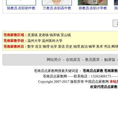
陆教员.在职初中教
兰教员.在职高中教
孙教员.在职小学教
陈
苍南家教区域：
灵溪镇
龙港镇
钱库镇
宜山镇
苍南家教学校：
温州大学
温州医科大学
苍南家教科目：
数学
语文
物理
化学
英语
历史
地理
政治
钢琴
美术
书法
网
网站简介
-
在线留言
-
教员图库
-
触屏版
苍南启点家教网搜索关键词是：
苍南启点家教
苍南家教
苍南启点家教网——联系电话：13262409175 
Copyright 2007-2017 版权所有 中国启点家教网
本站
欢迎代理启点家教（ww