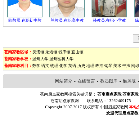
陆教员.在职初中教
兰教员.在职高中教
孙教员.在职小学教
陈
苍南家教区域：
灵溪镇
龙港镇
钱库镇
宜山镇
苍南家教学校：
温州大学
温州医科大学
苍南家教科目：
数学
语文
物理
化学
英语
历史
地理
政治
钢琴
美术
书法
网
网站简介
-
在线留言
-
教员图库
-
触屏版
苍南启点家教网搜索关键词是：
苍南启点家教
苍南家教
苍南启点家教网——联系电话：13262409175 
Copyright 2007-2017 版权所有 中国启点家教网
本站
欢迎代理启点家教（ww