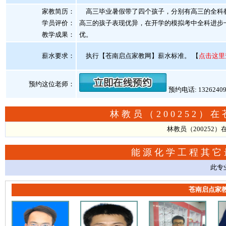
家教简历：
高三毕业暑假带了四个孩子，分别有高三的全科教
学员评价：
高三的孩子表现优异，在开学的模拟考中全科进步
教学成果：
优。
薪水要求：
执行【苍南启点家教网】薪水标准。
【
点击这里
预约这位老师：
预约电话: 1326240
林教员（200252
林教员（200252
能源化学工程其它
此专
苍南启点家