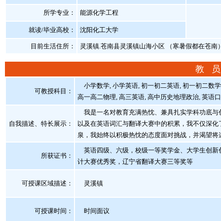
所学专业：
能源化学工程
就读/毕业高校：
沈阳化工大学
目前生活住所：
灵溪镇.苍南县灵溪镇山海小区 （寒暑假都在苍南
教 员
小学数学, 小学英语, 初一初二英语, 初一初二数学,
可教授科目：
高一高二物理, 高三英语, 高中历史地理政治, 英语口语
我是一名对教育充满热忱、兼具扎实学科功底与创新
自我描述、特长展示
：
以及在英语词汇与翻译大赛中的积累，我不仅深化
泉，我始终以积极热忱的态度面对挑战，并渴望将
英语四级、六级，校级一等奖学金、大学生创新创
所获证书
：
计大赛优秀奖，辽宁省翻译大赛三等奖等
可授课区域描述：
灵溪镇
可授课时间：
时间面议