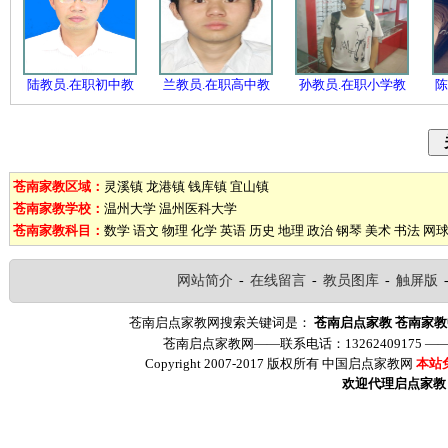
陆教员.在职初中教
兰教员.在职高中教
孙教员.在职小学教
陈
苍南家教区域：
灵溪镇
龙港镇
钱库镇
宜山镇
苍南家教学校：
温州大学
温州医科大学
苍南家教科目：
数学
语文
物理
化学
英语
历史
地理
政治
钢琴
美术
书法
网
网站简介
-
在线留言
-
教员图库
-
触屏版
苍南启点家教网搜索关键词是：
苍南启点家教
苍南家教
苍南启点家教网——联系电话：13262409175 
Copyright 2007-2017 版权所有 中国启点家教网
本站
欢迎代理启点家教（ww