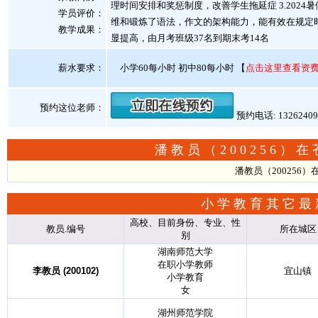
理时间安排和奖惩制度，改善学生拖延症 3.20
学员评价：
维和锻炼了语法，作文的架构能力，能有效在规定时间内
教学成果：
显提高，由月考班级37名到期末考14名
薪水要求：
小学60每小时 初中80每小时
【
点击这里查看资
预约这位老师：
预约电话: 1326240
潘教员（200256
潘教员（200256
小学教育其它最
高校、目前身份、专业、性
教员.编号
所在城区
别
湖南师范大学
在职小学教师
李教员 (200102)
宜山镇
小学教育
女
湖州师范学院