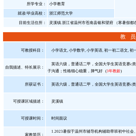
所学专业：
小学教育
就读/毕业高校：
浙江师范大学
目前生活住所：
灵溪镇.浙江省温州市苍南县银和望府 （寒暑假都
教 员
可教授科目：
小学语文, 小学数学, 小学英语, 初一初二语文, 初一
英语六级，普通话二甲，全国大学生英语竞赛c类
自我描述、特长展示
：
子沟通；性格细心稳重，脾气好
(
3年教龄
)
所获证书
：
英语六级，普通话二甲，全国大学生英语竞赛c类
可授课区域描述：
灵溪镇
可授课时间：
时间面议
1.2023暑假于温州市辅导机构辅助带班初中社会
家教简历：