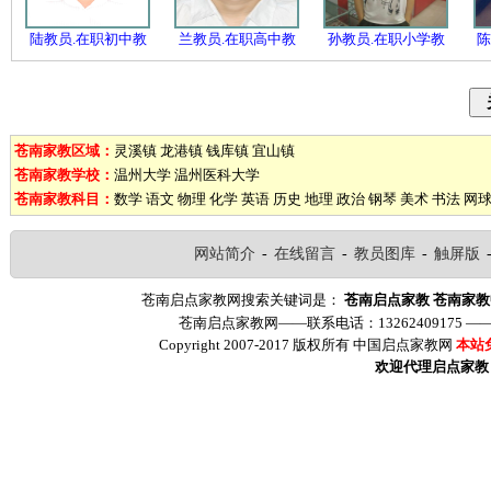
陆教员.在职初中教
兰教员.在职高中教
孙教员.在职小学教
陈
苍南家教区域：
灵溪镇
龙港镇
钱库镇
宜山镇
苍南家教学校：
温州大学
温州医科大学
苍南家教科目：
数学
语文
物理
化学
英语
历史
地理
政治
钢琴
美术
书法
网
网站简介
-
在线留言
-
教员图库
-
触屏版
苍南启点家教网搜索关键词是：
苍南启点家教
苍南家教
苍南启点家教网——联系电话：13262409175 
Copyright 2007-2017 版权所有 中国启点家教网
本站
欢迎代理启点家教（ww