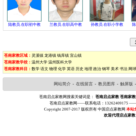
陆教员.在职初中教
兰教员.在职高中教
孙教员.在职小学教
陈
苍南家教区域：
灵溪镇
龙港镇
钱库镇
宜山镇
苍南家教学校：
温州大学
温州医科大学
苍南家教科目：
数学
语文
物理
化学
英语
历史
地理
政治
钢琴
美术
书法
网
网站简介
-
在线留言
-
教员图库
-
触屏版
苍南启点家教网搜索关键词是：
苍南启点家教
苍南家教
苍南启点家教网——联系电话：13262409175 
Copyright 2007-2017 版权所有 中国启点家教网
本站
欢迎代理启点家教（ww