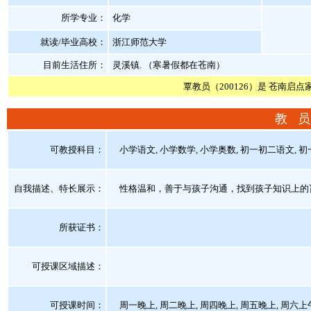
所学专业：
化学
就读/毕业高校：
浙江师范大学
目前生活住所：
灵溪镇. （寒暑假都在苍南）
覃教员（200126）是 苍南启点
教 员
可教授科目：
小学语文, 小学数学, 小学奥数, 初一初二语文, 初
自我描述、特长展示
：
性格温和，善于与孩子沟通，找到孩子知识上的
所获证书
：
可授课区域描述：
可授课时间：
周一晚上, 周二晚上, 周四晚上, 周五晚上, 周六上