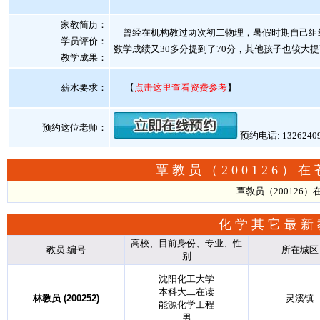
家教简历：
曾经在机构教过两次初二物理，暑假时期自己组织
学员评价：
数学成绩又30多分提到了70分，其他孩子也较大提
教学成果：
薪水要求：
【
点击这里查看资费参考
】
预约这位老师：
预约电话: 1326240
覃教员（200126
覃教员（200126
化学其它最新
高校、目前身份、专业、性
教员.编号
所在城区
别
沈阳化工大学
本科大二在读
林教员 (200252)
灵溪镇
能源化学工程
男